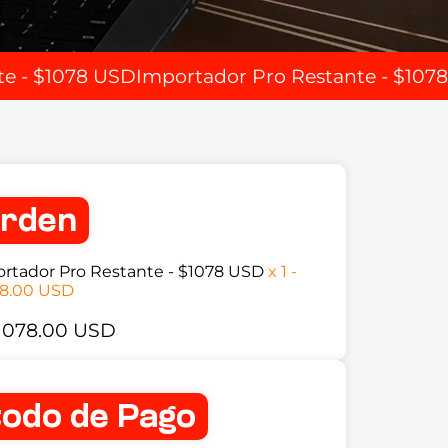
te - $1078 USD
Importador Pro Restante - $107
orden
rtador Pro Restante - $1078 USD
x
1
-
8.00 USD
1078.00 USD
odo de Pago