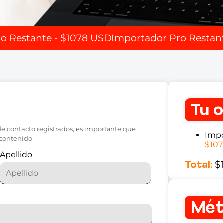
o Restante - $1078 USD
Importador Pro Restan
Tu 
de contacto registrados, es importante que
Impo
l contenido
$107
Apellido
$
Total:
Mét